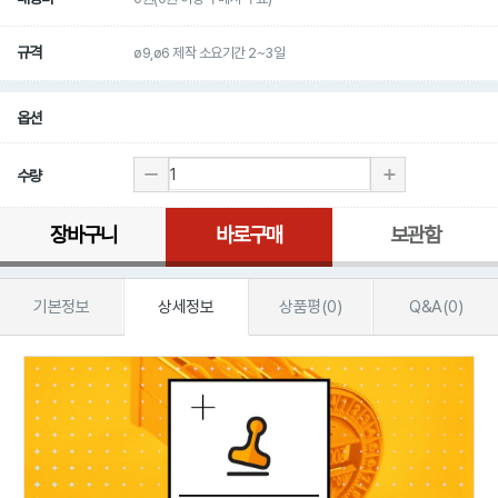
규격
ø9,ø6 제작 소요기간 2~3일
옵션
수량
장바구니
바로구매
보관함
기본정보
상세정보
상품평(0)
Q&A(0)