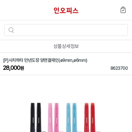
검
색
상품상세정보
하
기
[P]사치하타 만년도장 양면결재인(ø9mm,ø6mm)
28,000
원
8623700