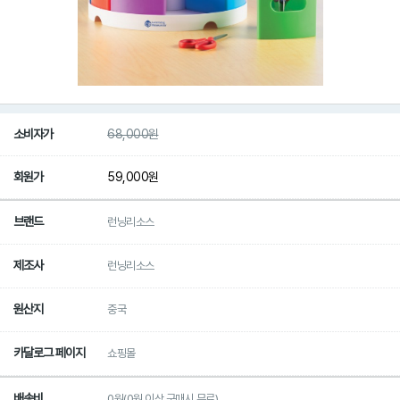
소비자가
68,000
원
회원가
59,000
원
브랜드
런닝리소스
제조사
런닝리소스
원산지
중국
카달로그 페이지
쇼핑몰
배송비
0원(0원 이상 구매시 무료)