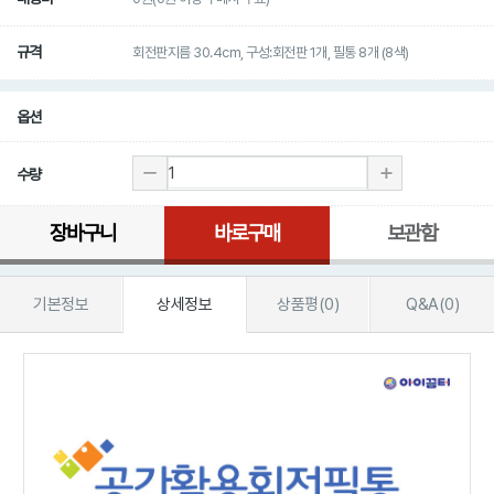
규격
회전판지름 30.4cm, 구성:회전판 1개, 필통 8개 (8색)
옵션
수량
장바구니
바로구매
보관함
기본정보
상세정보
상품평(0)
Q&A(0)