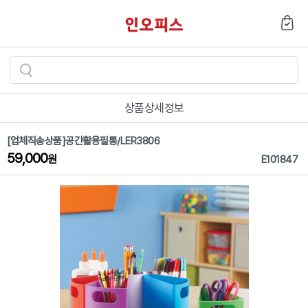
검
색
상품상세정보
하
기
[업체직송상품]공간활용필통/LER3806
59,000
원
E101847