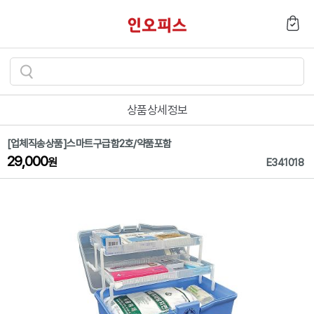
검
색
상품상세정보
하
기
[업체직송상품]스마트구급함2호/약품포함
29,000
원
E341018