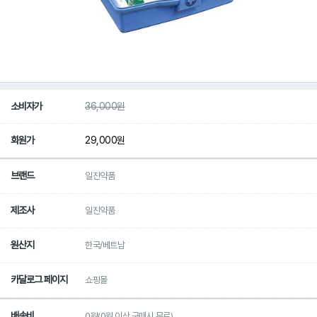
소비자가
36,000
원
회원가
29,000
원
브랜드
일진약품
제조사
일진약품
원산지
한국/베트남
카달로그 페이지
쇼핑몰
배송비
0원(0원 이상 구매시 무료)