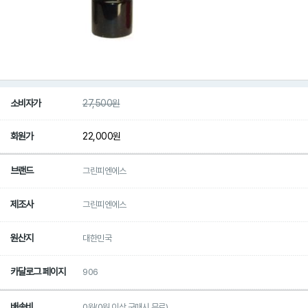
소비자가
27,500
원
회원가
22,000
원
브랜드
그린피엔에스
제조사
그린피엔에스
원산지
대한민국
카달로그 페이지
906
배송비
0원(0원 이상 구매시 무료)