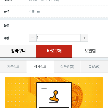
규격
Φ18mm
옵션
수량
장바구니
바로구매
보관함
기본정보
상세정보
상품평(0)
Q&A(0)