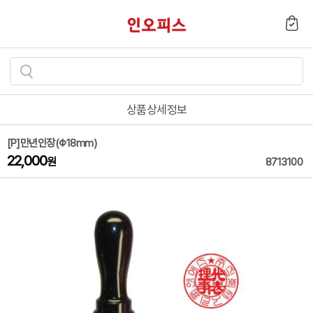
검
색
상품상세정보
하
기
[P]만년인장(Φ18mm)
22,000
원
8713100