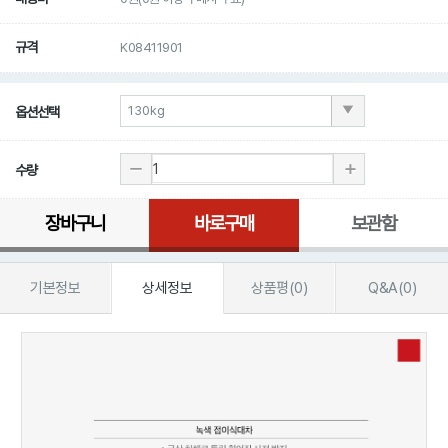
규격
K08411901
옵션선택
수량
장바구니
바로구매
보관함
기본정보
상세정보
상품평(0)
Q&A(0)