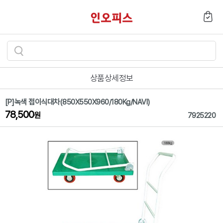
검
색
상품상세정보
하
기
[P]녹색 접이식대차(850X550X960/180Kg/NAVI)
78,500
원
7925220