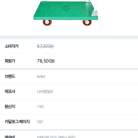
소비자가
87,200
원
회원가
78,500
원
브랜드
NAVI
제조사
나비엠알오
원산지
기타
카달로그 페이지
187
배송비
0원(0원 이상 구매시 무료)