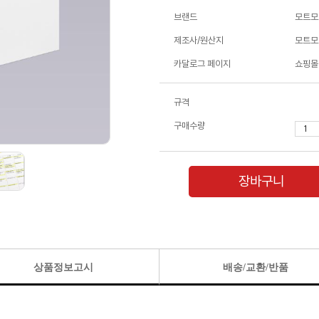
브랜드
모트모
제조사/원산지
모트모트
카달로그 페이지
쇼핑몰
규격
구매수량
장바구니
상품정보고시
배송/교환/반품