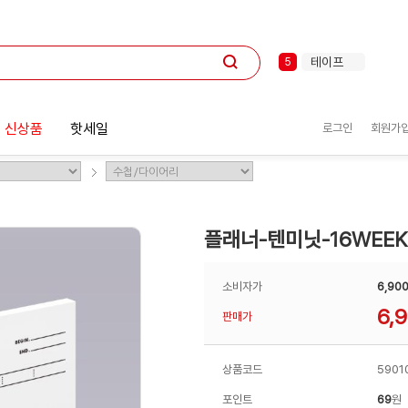
키보드
3
클립
4
테이프
5
선풍기
6
마우스
7
형광펜
8
화일
9
 신상품
핫세일
로그인
회원가
제트스트림
10
포스트잇
1
플래너-텐미닛-16WEE
소비자가
6,90
6,
판매가
상품코드
5901
포인트
69
원