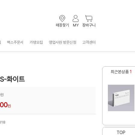
매장찾기
MY
장바구니
입
팩스주문서
가맹모집
영업사원 방문신청
고객센터
최근본상품
1
KS-화이트
0
원
900
원
018
TOP